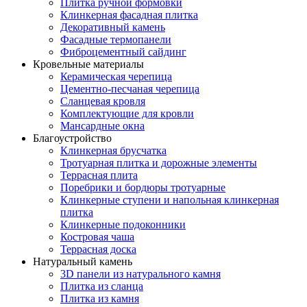
Плитка ручной формовки
Клинкерная фасадная плитка
Декоративный камень
Фасадные термопанели
Фиброцементный сайдинг
Кровельные материалы
Керамическая черепица
Цементно-песчаная черепица
Сланцевая кровля
Комплектующие для кровли
Мансардные окна
Благоустройство
Клинкерная брусчатка
Тротуарная плитка и дорожные элементы
Террасная плита
Поребрики и бордюры тротуарные
Клинкерные ступени и напольная клинкерная
плитка
Клинкерные подоконники
Костровая чаша
Террасная доска
Натуральный камень
3D панели из натурального камня
Плитка из сланца
Плитка из камня