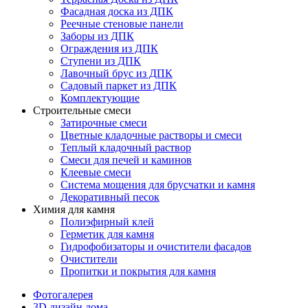
Фасадная доска из ДПК
Реечные стеновые панели
Заборы из ДПК
Ограждения из ДПК
Ступени из ДПК
Лавочный брус из ДПК
Садовый паркет из ДПК
Комплектующие
Строительные смеси
Затирочные смеси
Цветные кладочные растворы и смеси
Теплый кладочный раствор
Смеси для печей и каминов
Клеевые смеси
Система мощения для брусчатки и камня
Декоративный песок
Химия для камня
Полиэфирный клей
Герметик для камня
Гидрофобизаторы и очистители фасадов
Очистители
Пропитки и покрытия для камня
Фотогалерея
3D дизайн дома