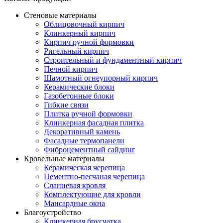
Стеновые материалы
Облицовочный кирпич
Клинкерный кирпич
Кирпич ручной формовки
Ригельный кирпич
Строительный и фундаментный кирпич
Печной кирпич
Шамотный огнеупорный кирпич
Керамические блоки
Газобетонные блоки
Гибкие связи
Плитка ручной формовки
Клинкерная фасадная плитка
Декоративный камень
Фасадные термопанели
Фиброцементный сайдинг
Кровельные материалы
Керамическая черепица
Цементно-песчаная черепица
Сланцевая кровля
Комплектующие для кровли
Мансардные окна
Благоустройство
Клинкерная брусчатка