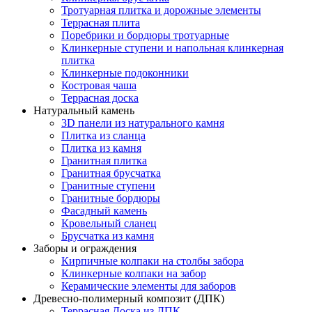
Тротуарная плитка и дорожные элементы
Террасная плита
Поребрики и бордюры тротуарные
Клинкерные ступени и напольная клинкерная
плитка
Клинкерные подоконники
Костровая чаша
Террасная доска
Натуральный камень
3D панели из натурального камня
Плитка из сланца
Плитка из камня
Гранитная плитка
Гранитная брусчатка
Гранитные ступени
Гранитные бордюры
Фасадный камень
Кровельный сланец
Брусчатка из камня
Заборы и ограждения
Кирпичные колпаки на столбы забора
Клинкерные колпаки на забор
Керамические элементы для заборов
Древесно-полимерный композит (ДПК)
Террасная Доска из ДПК