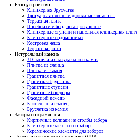
Благоустройство
Клинкерная брусчатка
Тротуарная плитка и дорожные элементы
Террасная плита
Поребрики и бордюры тротуарные
Клинкерные ступени и напольная клинкерная плит
Клинкерные подоконники
Костровая чаша
Террасная доска
Натуральный камень
3D панели из натурального камня
Плитка из сланца
Плитка из камня
Гранитная плитка
Гранитная брусчатка
Гранитные ступени
Гранитные бордюры
Фасадный камень
Кровельный сланец
Брусчатка из камня
Заборы и ограждения
Кирпичные колпаки на столбы забора
Клинкерные колпаки на забор
Керамические элементы для заборов
Древесно-полимерный композит (ДПК)