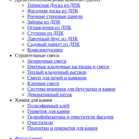
Террасная Доска из ДПК
Фасадная доска из ДПК
Реечные стеновые панели
Заборы из ДПК
Ограждения из ДПК
Ступени из ДПК
Лавочный брус из ДПК
Садовый паркет из ДПК
Комплектующие
Строительные смеси
Затирочные смеси
Цветные кладочные растворы и смеси
Теплый кладочный раствор
Смеси для печей и каминов
Клеевые смеси
Система мощения для брусчатки и камня
Декоративный песок
Химия для камня
Полиэфирный клей
Герметик для камня
Гидрофобизаторы и очистители фасадов
Очистители
Пропитки и покрытия для камня
Фотогалерея