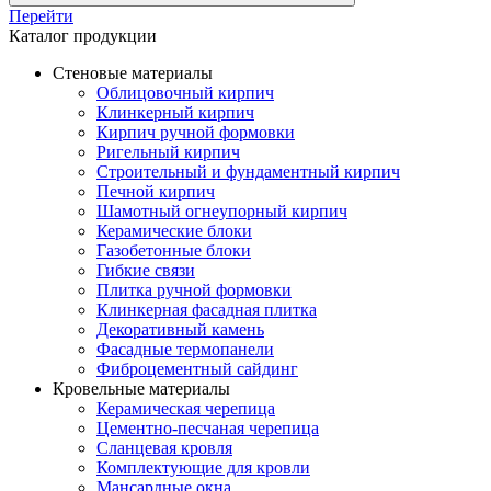
Перейти
Каталог продукции
Стеновые материалы
Облицовочный кирпич
Клинкерный кирпич
Кирпич ручной формовки
Ригельный кирпич
Строительный и фундаментный кирпич
Печной кирпич
Шамотный огнеупорный кирпич
Керамические блоки
Газобетонные блоки
Гибкие связи
Плитка ручной формовки
Клинкерная фасадная плитка
Декоративный камень
Фасадные термопанели
Фиброцементный сайдинг
Кровельные материалы
Керамическая черепица
Цементно-песчаная черепица
Сланцевая кровля
Комплектующие для кровли
Мансардные окна