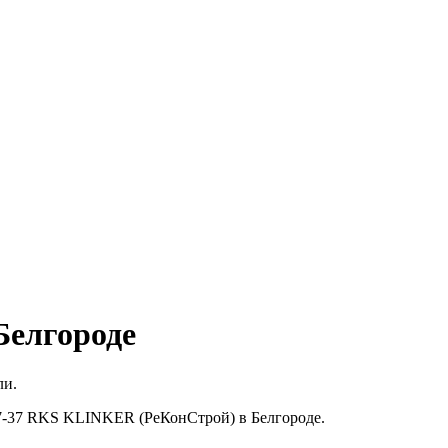
Белгороде
ли.
77-37 RKS KLINKER (РеКонСтрой) в Белгороде.