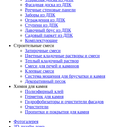
Фасадная доска из ДПК
Реечные стеновые панели
Заборы из ДПК
Ограждения из ДПК
Ступени из ДПК
Лавочный брус из ДПК
Садовый паркет из ДПК
Комплектующие
Строительные смеси
Затирочные смеси
Цветные кладочные растворы и смеси
Теплый кладочный раствор
Смеси для печей и каминов
Клеевые смеси
Система мощения для брусчатки и камня
Декоративный песок
Химия для камня
Полиэфирный клей
Герметик для камня
Гидрофобизаторы и очистители фасадов
Очистители
Пропитки и покрытия для камня
Фотогалерея
3D дизайн дома