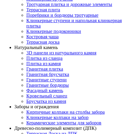
Тротуарная плитка и дорожные элементы
Террасная плита
Поребрики и бордюры тротуарные
Клинкерные ступени и напольная клинкерная
плитка
Клинкерные подоконники
Костровая чаша
Террасная доска
Натуральный камень
3D панели из натурального камня
Плитка из сланца
Плитка из камня
Гранитная плитка
Гранитная брусчатка
Гранитные ступени
Гранитные бордюры
Фасадный камень
Кровельный сланец
Брусчатка из камня
Заборы и ограждения
Кирпичные колпаки на столбы забора
Клинкерные колпаки на забор
Керамические элементы для заборов
Древесно-полимерный композит (ДПК)
Террасная Доска из ДПК