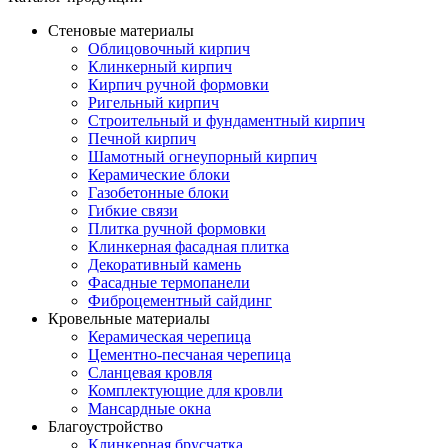
Стеновые материалы
Облицовочный кирпич
Клинкерный кирпич
Кирпич ручной формовки
Ригельный кирпич
Строительный и фундаментный кирпич
Печной кирпич
Шамотный огнеупорный кирпич
Керамические блоки
Газобетонные блоки
Гибкие связи
Плитка ручной формовки
Клинкерная фасадная плитка
Декоративный камень
Фасадные термопанели
Фиброцементный сайдинг
Кровельные материалы
Керамическая черепица
Цементно-песчаная черепица
Сланцевая кровля
Комплектующие для кровли
Мансардные окна
Благоустройство
Клинкерная брусчатка