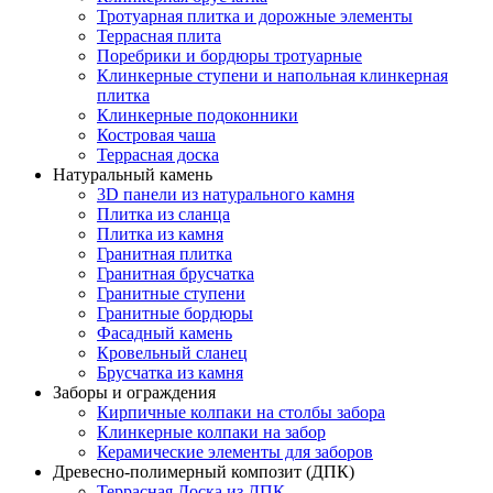
Тротуарная плитка и дорожные элементы
Террасная плита
Поребрики и бордюры тротуарные
Клинкерные ступени и напольная клинкерная
плитка
Клинкерные подоконники
Костровая чаша
Террасная доска
Натуральный камень
3D панели из натурального камня
Плитка из сланца
Плитка из камня
Гранитная плитка
Гранитная брусчатка
Гранитные ступени
Гранитные бордюры
Фасадный камень
Кровельный сланец
Брусчатка из камня
Заборы и ограждения
Кирпичные колпаки на столбы забора
Клинкерные колпаки на забор
Керамические элементы для заборов
Древесно-полимерный композит (ДПК)
Террасная Доска из ДПК