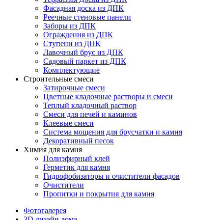
Фасадная доска из ДПК
Реечные стеновые панели
Заборы из ДПК
Ограждения из ДПК
Ступени из ДПК
Лавочный брус из ДПК
Садовый паркет из ДПК
Комплектующие
Строительные смеси
Затирочные смеси
Цветные кладочные растворы и смеси
Теплый кладочный раствор
Смеси для печей и каминов
Клеевые смеси
Система мощения для брусчатки и камня
Декоративный песок
Химия для камня
Полиэфирный клей
Герметик для камня
Гидрофобизаторы и очистители фасадов
Очистители
Пропитки и покрытия для камня
Фотогалерея
3D дизайн дома