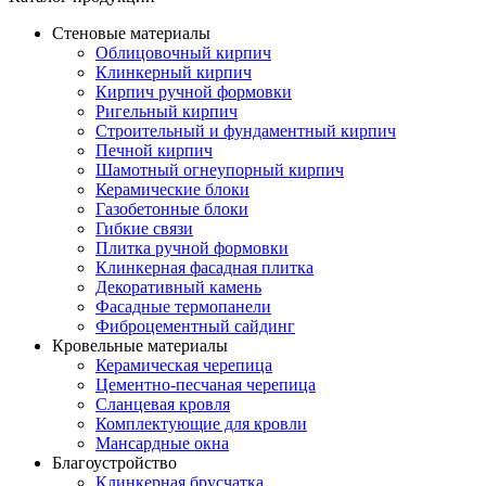
Стеновые материалы
Облицовочный кирпич
Клинкерный кирпич
Кирпич ручной формовки
Ригельный кирпич
Строительный и фундаментный кирпич
Печной кирпич
Шамотный огнеупорный кирпич
Керамические блоки
Газобетонные блоки
Гибкие связи
Плитка ручной формовки
Клинкерная фасадная плитка
Декоративный камень
Фасадные термопанели
Фиброцементный сайдинг
Кровельные материалы
Керамическая черепица
Цементно-песчаная черепица
Сланцевая кровля
Комплектующие для кровли
Мансардные окна
Благоустройство
Клинкерная брусчатка