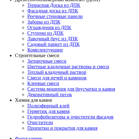
Террасная Доска из ДПК
Фасадная доска из ДПК
Реечные стеновые панели
Заборы из ДПК
Ограждения из ДПК
Ступени из ДПК
Лавочный брус из ДПК
Садовый паркет из ДПК
Комплектующие
Строительные смеси
Затирочные смеси
Цветные кладочные растворы и смеси
Теплый кладочный раствор
Смеси для печей и каминов
Клеевые смеси
Система мощения для брусчатки и камня
Декоративный песок
Химия для камня
Полиэфирный клей
Герметик для камня
Гидрофобизаторы и очистители фасадов
Очистители
Пропитки и покрытия для камня
Фотогалерея