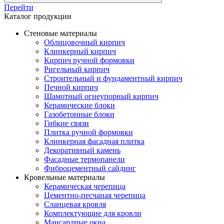
Перейти
Каталог продукции
Стеновые материалы
Облицовочный кирпич
Клинкерный кирпич
Кирпич ручной формовки
Ригельный кирпич
Строительный и фундаментный кирпич
Печной кирпич
Шамотный огнеупорный кирпич
Керамические блоки
Газобетонные блоки
Гибкие связи
Плитка ручной формовки
Клинкерная фасадная плитка
Декоративный камень
Фасадные термопанели
Фиброцементный сайдинг
Кровельные материалы
Керамическая черепица
Цементно-песчаная черепица
Сланцевая кровля
Комплектующие для кровли
Мансардные окна