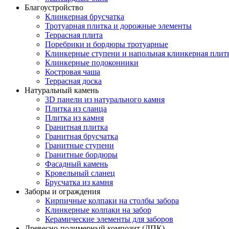
Благоустройство
Клинкерная брусчатка
Тротуарная плитка и дорожные элементы
Террасная плита
Поребрики и бордюры тротуарные
Клинкерные ступени и напольная клинкерная плит
Клинкерные подоконники
Костровая чаша
Террасная доска
Натуральный камень
3D панели из натурального камня
Плитка из сланца
Плитка из камня
Гранитная плитка
Гранитная брусчатка
Гранитные ступени
Гранитные бордюры
Фасадный камень
Кровельный сланец
Брусчатка из камня
Заборы и ограждения
Кирпичные колпаки на столбы забора
Клинкерные колпаки на забор
Керамические элементы для заборов
Древесно-полимерный композит (ДПК)