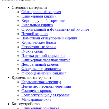
Стеновые материалы
Облицовочный кирпич
Клинкерный кирпич
Кирпич ручной формовки
Ригельный кирпич
Строительный и фундаментный кирпич
Печной кирпич
Шамотный огнеупорный кирпич
Керамические блоки
Газобетонные блоки
Гибкие связи
Плитка ручной формовки
Клинкерная фасадная плитка
Декоративный камень
Фасадные термопанели
Фиброцементный сайдинг
Кровельные материалы
Керамическая черепица
Цементно-песчаная черепица
Сланцевая кровля
Комплектующие для кровли
Мансардные окна
Благоустройство
Клинкерная брусчатка