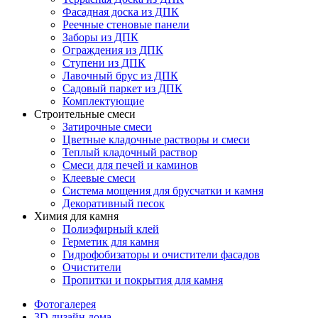
Фасадная доска из ДПК
Реечные стеновые панели
Заборы из ДПК
Ограждения из ДПК
Ступени из ДПК
Лавочный брус из ДПК
Садовый паркет из ДПК
Комплектующие
Строительные смеси
Затирочные смеси
Цветные кладочные растворы и смеси
Теплый кладочный раствор
Смеси для печей и каминов
Клеевые смеси
Система мощения для брусчатки и камня
Декоративный песок
Химия для камня
Полиэфирный клей
Герметик для камня
Гидрофобизаторы и очистители фасадов
Очистители
Пропитки и покрытия для камня
Фотогалерея
3D дизайн дома