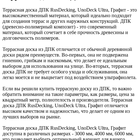
Террасная доска ДПК RusDecking, UnoDeck Ultra, Графит - это
высококачественный материал, который идеально подходит
для создания террас и других наружных конструкций. ДПК
(древесно-полимерный композит) - это современный
материал, который сочетает в себе прочность древесины и
долговечность полимеров.
Террасная доска из ДПК отличается от обычной деревянной
доски рядом преимуществ. Во-первых, она не подвержена
гниению, грибкам и насекомым, что делает ее идеальным
выбором для использования на улице. Во-вторых, террасная
доска ДПК не требует особого ухода и обслуживания, она
легко моется и не выцветает под воздействием ультрафиолета.
Если вы решили купить террасную доску из ДПК, то важно
обратить внимание на такие параметры, как размеры, цена за
квадратный метр, полнотелость и производителя. Террасная
доска ДПК RusDecking, UnoDeck Ultra, Графит отличается
высоким качеством и надежностью, что делает ее одним из
лучших выборов на рынке.
Террасная доска ДПК RusDecking, UnoDeck Ultra, Графит
доступна в различных размерах - 3000 мм, 4000 мм, 6000 мм,
что позволяет выбрать оптимальный вариант для вашего