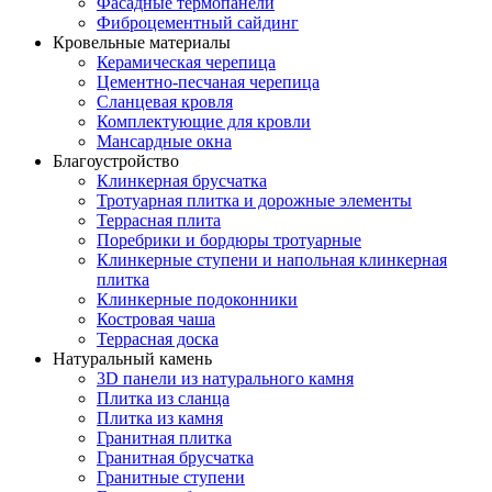
Фасадные термопанели
Фиброцементный сайдинг
Кровельные материалы
Керамическая черепица
Цементно-песчаная черепица
Сланцевая кровля
Комплектующие для кровли
Мансардные окна
Благоустройство
Клинкерная брусчатка
Тротуарная плитка и дорожные элементы
Террасная плита
Поребрики и бордюры тротуарные
Клинкерные ступени и напольная клинкерная
плитка
Клинкерные подоконники
Костровая чаша
Террасная доска
Натуральный камень
3D панели из натурального камня
Плитка из сланца
Плитка из камня
Гранитная плитка
Гранитная брусчатка
Гранитные ступени