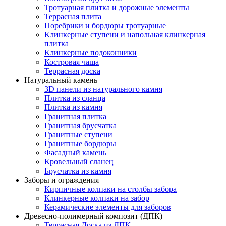
Тротуарная плитка и дорожные элементы
Террасная плита
Поребрики и бордюры тротуарные
Клинкерные ступени и напольная клинкерная
плитка
Клинкерные подоконники
Костровая чаша
Террасная доска
Натуральный камень
3D панели из натурального камня
Плитка из сланца
Плитка из камня
Гранитная плитка
Гранитная брусчатка
Гранитные ступени
Гранитные бордюры
Фасадный камень
Кровельный сланец
Брусчатка из камня
Заборы и ограждения
Кирпичные колпаки на столбы забора
Клинкерные колпаки на забор
Керамические элементы для заборов
Древесно-полимерный композит (ДПК)
Террасная Доска из ДПК