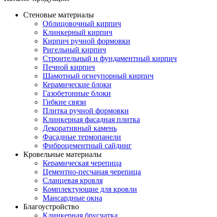
Стеновые материалы
Облицовочный кирпич
Клинкерный кирпич
Кирпич ручной формовки
Ригельный кирпич
Строительный и фундаментный кирпич
Печной кирпич
Шамотный огнеупорный кирпич
Керамические блоки
Газобетонные блоки
Гибкие связи
Плитка ручной формовки
Клинкерная фасадная плитка
Декоративный камень
Фасадные термопанели
Фиброцементный сайдинг
Кровельные материалы
Керамическая черепица
Цементно-песчаная черепица
Сланцевая кровля
Комплектующие для кровли
Мансардные окна
Благоустройство
Клинкерная брусчатка