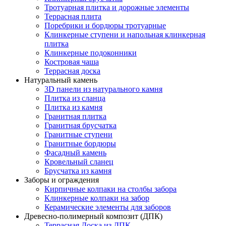
Тротуарная плитка и дорожные элементы
Террасная плита
Поребрики и бордюры тротуарные
Клинкерные ступени и напольная клинкерная
плитка
Клинкерные подоконники
Костровая чаша
Террасная доска
Натуральный камень
3D панели из натурального камня
Плитка из сланца
Плитка из камня
Гранитная плитка
Гранитная брусчатка
Гранитные ступени
Гранитные бордюры
Фасадный камень
Кровельный сланец
Брусчатка из камня
Заборы и ограждения
Кирпичные колпаки на столбы забора
Клинкерные колпаки на забор
Керамические элементы для заборов
Древесно-полимерный композит (ДПК)
Террасная Доска из ДПК