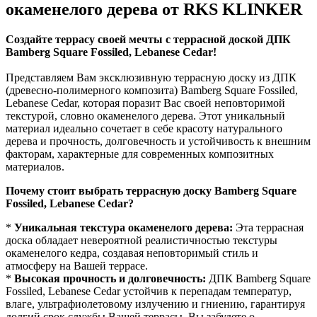
окаменелого дерева от RKS KLINKER
Создайте террасу своей мечты с террасной доской ДПК
Bamberg Square Fossiled, Lebanese Cedar!
Представляем Вам эксклюзивную террасную доску из ДПК
(древесно-полимерного композита) Bamberg Square Fossiled,
Lebanese Cedar, которая поразит Вас своей неповторимой
текстурой, словно окаменелого дерева. Этот уникальный
материал идеально сочетает в себе красоту натурального
дерева и прочность, долговечность и устойчивость к внешним
факторам, характерные для современных композитных
материалов.
Почему стоит выбрать террасную доску Bamberg Square
Fossiled, Lebanese Cedar?
*
Уникальная текстура окаменелого дерева:
Эта террасная
доска обладает невероятной реалистичностью текстуры
окаменелого кедра, создавая неповторимый стиль и
атмосферу на Вашей террасе.
*
Высокая прочность и долговечность:
ДПК Bamberg Square
Fossiled, Lebanese Cedar устойчив к перепадам температур,
влаге, ультрафиолетовому излучению и гниению, гарантируя
долгий срок службы Вашей террасы. Вы забудете о