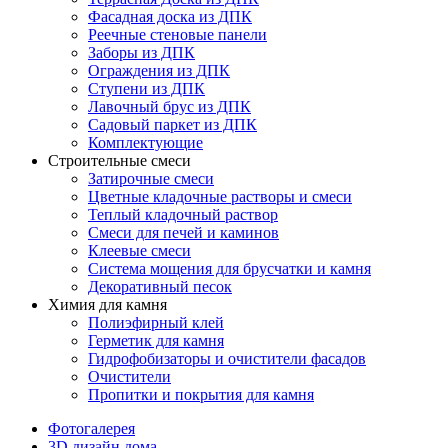
Фасадная доска из ДПК
Реечные стеновые панели
Заборы из ДПК
Ограждения из ДПК
Ступени из ДПК
Лавочный брус из ДПК
Садовый паркет из ДПК
Комплектующие
Строительные смеси
Затирочные смеси
Цветные кладочные растворы и смеси
Теплый кладочный раствор
Смеси для печей и каминов
Клеевые смеси
Система мощения для брусчатки и камня
Декоративный песок
Химия для камня
Полиэфирный клей
Герметик для камня
Гидрофобизаторы и очистители фасадов
Очистители
Пропитки и покрытия для камня
Фотогалерея
3D дизайн дома