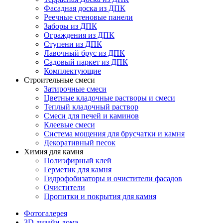
Фасадная доска из ДПК
Реечные стеновые панели
Заборы из ДПК
Ограждения из ДПК
Ступени из ДПК
Лавочный брус из ДПК
Садовый паркет из ДПК
Комплектующие
Строительные смеси
Затирочные смеси
Цветные кладочные растворы и смеси
Теплый кладочный раствор
Смеси для печей и каминов
Клеевые смеси
Система мощения для брусчатки и камня
Декоративный песок
Химия для камня
Полиэфирный клей
Герметик для камня
Гидрофобизаторы и очистители фасадов
Очистители
Пропитки и покрытия для камня
Фотогалерея
3D дизайн дома