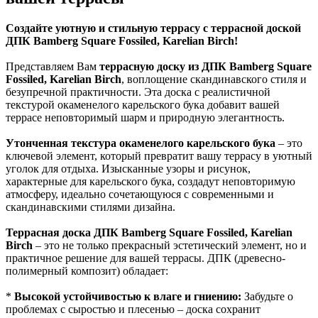
Создайте уютную и стильную террасу с террасной доской
ДПК Bamberg Square Fossiled, Karelian Birch!
Представляем Вам
террасную доску из ДПК Bamberg Square
Fossiled, Karelian Birch
, воплощение скандинавского стиля и
безупречной практичности. Эта доска с реалистичной
текстурой окаменелого карельского бука добавит вашей
террасе неповторимый шарм и природную элегантность.
Утонченная текстура окаменелого карельского бука
– это
ключевой элемент, который превратит вашу террасу в уютный
уголок для отдыха. Изысканные узоры и рисунок,
характерные для карельского бука, создадут неповторимую
атмосферу, идеально сочетающуюся с современными и
скандинавскими стилями дизайна.
Террасная доска ДПК Bamberg Square Fossiled, Karelian
Birch
– это не только прекрасный эстетический элемент, но и
практичное решение для вашей террасы. ДПК (древесно-
полимерный композит) обладает:
*
Высокой устойчивостью к влаге и гниению:
Забудьте о
проблемах с сыростью и плесенью – доска сохранит