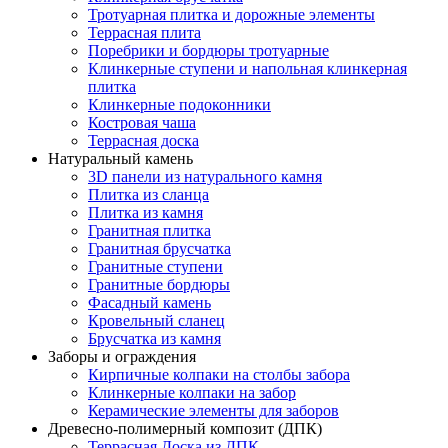
Тротуарная плитка и дорожные элементы
Террасная плита
Поребрики и бордюры тротуарные
Клинкерные ступени и напольная клинкерная
плитка
Клинкерные подоконники
Костровая чаша
Террасная доска
Натуральный камень
3D панели из натурального камня
Плитка из сланца
Плитка из камня
Гранитная плитка
Гранитная брусчатка
Гранитные ступени
Гранитные бордюры
Фасадный камень
Кровельный сланец
Брусчатка из камня
Заборы и ограждения
Кирпичные колпаки на столбы забора
Клинкерные колпаки на забор
Керамические элементы для заборов
Древесно-полимерный композит (ДПК)
Террасная Доска из ДПК