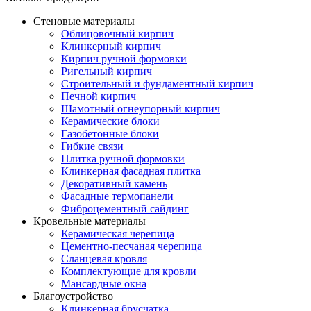
Стеновые материалы
Облицовочный кирпич
Клинкерный кирпич
Кирпич ручной формовки
Ригельный кирпич
Строительный и фундаментный кирпич
Печной кирпич
Шамотный огнеупорный кирпич
Керамические блоки
Газобетонные блоки
Гибкие связи
Плитка ручной формовки
Клинкерная фасадная плитка
Декоративный камень
Фасадные термопанели
Фиброцементный сайдинг
Кровельные материалы
Керамическая черепица
Цементно-песчаная черепица
Сланцевая кровля
Комплектующие для кровли
Мансардные окна
Благоустройство
Клинкерная брусчатка