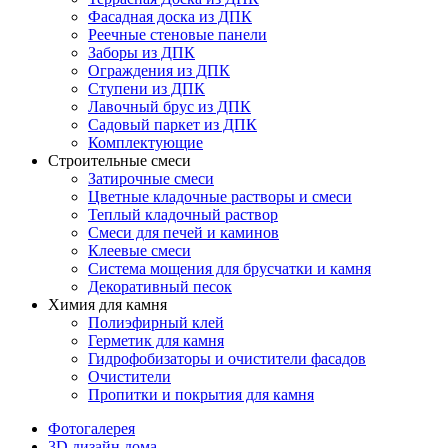
Фасадная доска из ДПК
Реечные стеновые панели
Заборы из ДПК
Ограждения из ДПК
Ступени из ДПК
Лавочный брус из ДПК
Садовый паркет из ДПК
Комплектующие
Строительные смеси
Затирочные смеси
Цветные кладочные растворы и смеси
Теплый кладочный раствор
Смеси для печей и каминов
Клеевые смеси
Система мощения для брусчатки и камня
Декоративный песок
Химия для камня
Полиэфирный клей
Герметик для камня
Гидрофобизаторы и очистители фасадов
Очистители
Пропитки и покрытия для камня
Фотогалерея
3D дизайн дома