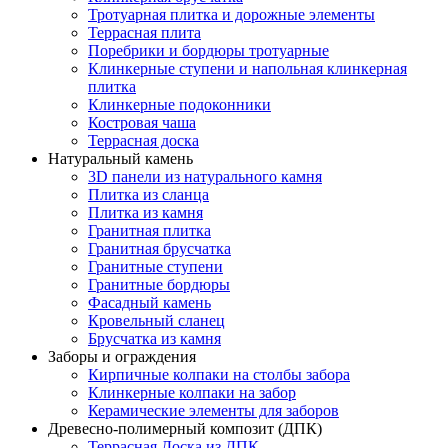
Тротуарная плитка и дорожные элементы
Террасная плита
Поребрики и бордюры тротуарные
Клинкерные ступени и напольная клинкерная
плитка
Клинкерные подоконники
Костровая чаша
Террасная доска
Натуральный камень
3D панели из натурального камня
Плитка из сланца
Плитка из камня
Гранитная плитка
Гранитная брусчатка
Гранитные ступени
Гранитные бордюры
Фасадный камень
Кровельный сланец
Брусчатка из камня
Заборы и ограждения
Кирпичные колпаки на столбы забора
Клинкерные колпаки на забор
Керамические элементы для заборов
Древесно-полимерный композит (ДПК)
Террасная Доска из ДПК