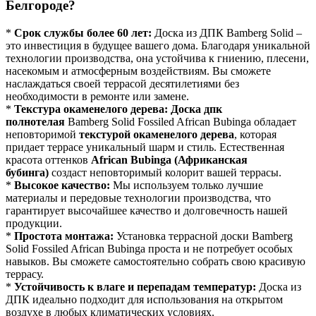
Белгороде?
*
Срок службы более 60 лет:
Доска из ДПК Bamberg Solid –
это инвестиция в будущее вашего дома. Благодаря уникальной
технологии производства, она устойчива к гниению, плесени,
насекомым и атмосферным воздействиям. Вы сможете
наслаждаться своей террасой десятилетиями без
необходимости в ремонте или замене.
*
Текстура окаменелого дерева:
Доска дпк
полнотелая
Bamberg Solid Fossiled African Bubinga обладает
неповторимой
текстурой окаменелого дерева
, которая
придает террасе уникальный шарм и стиль. Естественная
красота оттенков
African Bubinga (Африканская
бубинга)
создаст неповторимый колорит вашей террасы.
*
Высокое качество:
Мы используем только лучшие
материалы и передовые технологии производства, что
гарантирует высочайшее качество и долговечность нашей
продукции.
*
Простота монтажа:
Установка террасной доски Bamberg
Solid Fossiled African Bubinga проста и не потребует особых
навыков. Вы сможете самостоятельно собрать свою красивую
террасу.
*
Устойчивость к влаге и перепадам температур:
Доска из
ДПК идеально подходит для использования на открытом
воздухе в любых климатических условиях.