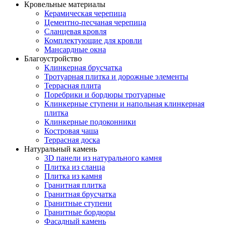
Кровельные материалы
Керамическая черепица
Цементно-песчаная черепица
Сланцевая кровля
Комплектующие для кровли
Мансардные окна
Благоустройство
Клинкерная брусчатка
Тротуарная плитка и дорожные элементы
Террасная плита
Поребрики и бордюры тротуарные
Клинкерные ступени и напольная клинкерная
плитка
Клинкерные подоконники
Костровая чаша
Террасная доска
Натуральный камень
3D панели из натурального камня
Плитка из сланца
Плитка из камня
Гранитная плитка
Гранитная брусчатка
Гранитные ступени
Гранитные бордюры
Фасадный камень