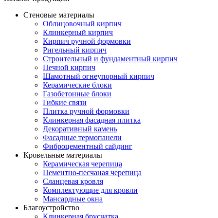
Стеновые материалы
Облицовочный кирпич
Клинкерный кирпич
Кирпич ручной формовки
Ригельный кирпич
Строительный и фундаментный кирпич
Печной кирпич
Шамотный огнеупорный кирпич
Керамические блоки
Газобетонные блоки
Гибкие связи
Плитка ручной формовки
Клинкерная фасадная плитка
Декоративный камень
Фасадные термопанели
Фиброцементный сайдинг
Кровельные материалы
Керамическая черепица
Цементно-песчаная черепица
Сланцевая кровля
Комплектующие для кровли
Мансардные окна
Благоустройство
Клинкерная брусчатка