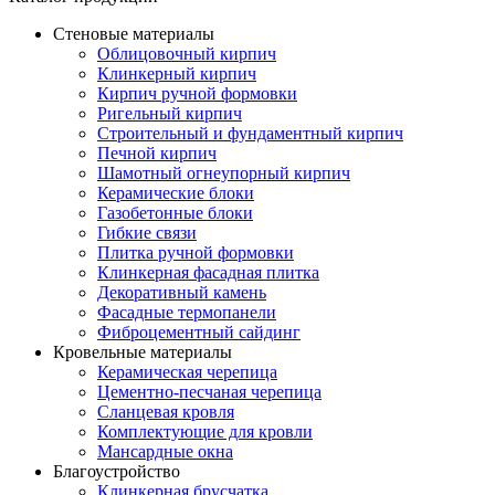
Стеновые материалы
Облицовочный кирпич
Клинкерный кирпич
Кирпич ручной формовки
Ригельный кирпич
Строительный и фундаментный кирпич
Печной кирпич
Шамотный огнеупорный кирпич
Керамические блоки
Газобетонные блоки
Гибкие связи
Плитка ручной формовки
Клинкерная фасадная плитка
Декоративный камень
Фасадные термопанели
Фиброцементный сайдинг
Кровельные материалы
Керамическая черепица
Цементно-песчаная черепица
Сланцевая кровля
Комплектующие для кровли
Мансардные окна
Благоустройство
Клинкерная брусчатка