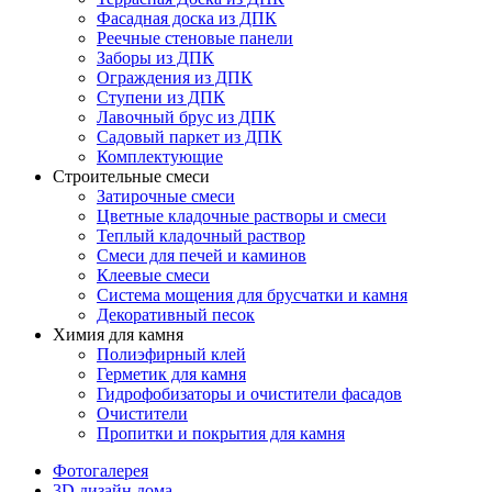
Фасадная доска из ДПК
Реечные стеновые панели
Заборы из ДПК
Ограждения из ДПК
Ступени из ДПК
Лавочный брус из ДПК
Садовый паркет из ДПК
Комплектующие
Строительные смеси
Затирочные смеси
Цветные кладочные растворы и смеси
Теплый кладочный раствор
Смеси для печей и каминов
Клеевые смеси
Система мощения для брусчатки и камня
Декоративный песок
Химия для камня
Полиэфирный клей
Герметик для камня
Гидрофобизаторы и очистители фасадов
Очистители
Пропитки и покрытия для камня
Фотогалерея
3D дизайн дома