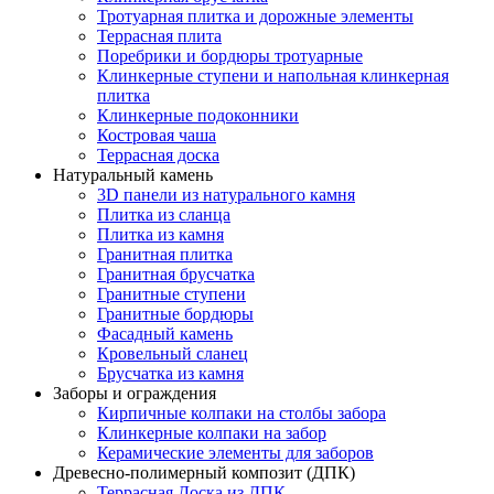
Тротуарная плитка и дорожные элементы
Террасная плита
Поребрики и бордюры тротуарные
Клинкерные ступени и напольная клинкерная
плитка
Клинкерные подоконники
Костровая чаша
Террасная доска
Натуральный камень
3D панели из натурального камня
Плитка из сланца
Плитка из камня
Гранитная плитка
Гранитная брусчатка
Гранитные ступени
Гранитные бордюры
Фасадный камень
Кровельный сланец
Брусчатка из камня
Заборы и ограждения
Кирпичные колпаки на столбы забора
Клинкерные колпаки на забор
Керамические элементы для заборов
Древесно-полимерный композит (ДПК)
Террасная Доска из ДПК