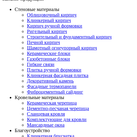
Стеновые материалы
Облицовочный кирпич
Клинкерный кирпич
Кирпич ручной формовки
Ригельный кирпич
Строительный и фундаментный кирпич
Печной кирпич
Шамотный огнеупорный кирпич
Керамические блоки
Газобетонные блоки
Гибкие связи
Плитка ручной формовки
Клинкерная фасадная плитка
Декоративный камень
Фасадные термопанели
Фиброцементный сайдинг
Кровельные материалы
Керамическая черепица
Цементно-песчаная черепица
Сланцевая кровля
Комплектующие для кровли
Мансардные окна
Благоустройство
Клинкерная брусчатка