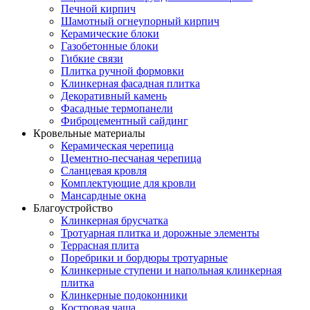
Печной кирпич
Шамотный огнеупорный кирпич
Керамические блоки
Газобетонные блоки
Гибкие связи
Плитка ручной формовки
Клинкерная фасадная плитка
Декоративный камень
Фасадные термопанели
Фиброцементный сайдинг
Кровельные материалы
Керамическая черепица
Цементно-песчаная черепица
Сланцевая кровля
Комплектующие для кровли
Мансардные окна
Благоустройство
Клинкерная брусчатка
Тротуарная плитка и дорожные элементы
Террасная плита
Поребрики и бордюры тротуарные
Клинкерные ступени и напольная клинкерная
плитка
Клинкерные подоконники
Костровая чаша