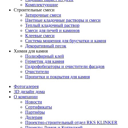
Комплектующие
Строительные смеси
Затирочные смеси
Цветные кладочные растворы и смеси
Теплый кладочный раствор
Смеси для печей и каминов
Клеевые смеси
Система мощения для брусчатки и камня
Декоративный песок
Химия для камня
Полиэфирный клей
Герметик для камня
Гидрофобизаторы и очистители фасадов
Очистители
Пропитки и покрытия для камня
Фотогалерея
3D дизайн дома
О компании
Новости
Сертификаты
Партнёры
Дилерам
Проектно-строительный отдел RKS KLINKER
Проекты Домов и Коттеджей