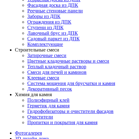
Фасадная доска из ДПК
Реечные стеновые панели
Заборы из ДПК
Ограждения из ДПК
Ступени из ДПК
Лавочный брус из ДПК
Садовый паркет из ДПК
Комплектующие
Строительные смеси
Затирочные смеси
Цветные кладочные растворы и смеси
Теплый кладочный раствор
Смеси для печей и каминов
Клеевые смеси
Система мощения для брусчатки и камня
Декоративный песок
Химия для камня
Полиэфирный клей
Герметик для камня
Гидрофобизаторы и очистители фасадов
Очистители
Пропитки и покрытия для камня
Фотогалерея
3D дизайн дома