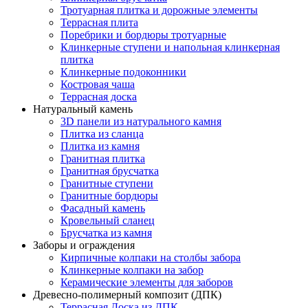
Тротуарная плитка и дорожные элементы
Террасная плита
Поребрики и бордюры тротуарные
Клинкерные ступени и напольная клинкерная
плитка
Клинкерные подоконники
Костровая чаша
Террасная доска
Натуральный камень
3D панели из натурального камня
Плитка из сланца
Плитка из камня
Гранитная плитка
Гранитная брусчатка
Гранитные ступени
Гранитные бордюры
Фасадный камень
Кровельный сланец
Брусчатка из камня
Заборы и ограждения
Кирпичные колпаки на столбы забора
Клинкерные колпаки на забор
Керамические элементы для заборов
Древесно-полимерный композит (ДПК)
Террасная Доска из ДПК