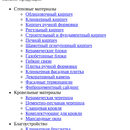
Стеновые материалы
Облицовочный кирпич
Клинкерный кирпич
Кирпич ручной формовки
Ригельный кирпич
Строительный и фундаментный кирпич
Печной кирпич
Шамотный огнеупорный кирпич
Керамические блоки
Газобетонные блоки
Гибкие связи
Плитка ручной формовки
Клинкерная фасадная плитка
Декоративный камень
Фасадные термопанели
Фиброцементный сайдинг
Кровельные материалы
Керамическая черепица
Цементно-песчаная черепица
Сланцевая кровля
Комплектующие для кровли
Мансардные окна
Благоустройство
Клинкерная брусчатка