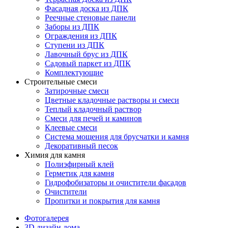
Фасадная доска из ДПК
Реечные стеновые панели
Заборы из ДПК
Ограждения из ДПК
Ступени из ДПК
Лавочный брус из ДПК
Садовый паркет из ДПК
Комплектующие
Строительные смеси
Затирочные смеси
Цветные кладочные растворы и смеси
Теплый кладочный раствор
Смеси для печей и каминов
Клеевые смеси
Система мощения для брусчатки и камня
Декоративный песок
Химия для камня
Полиэфирный клей
Герметик для камня
Гидрофобизаторы и очистители фасадов
Очистители
Пропитки и покрытия для камня
Фотогалерея
3D дизайн дома