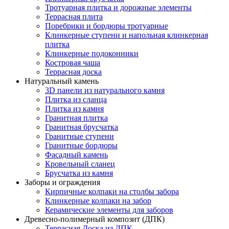
Тротуарная плитка и дорожные элементы
Террасная плита
Поребрики и бордюры тротуарные
Клинкерные ступени и напольная клинкерная
плитка
Клинкерные подоконники
Костровая чаша
Террасная доска
Натуральный камень
3D панели из натурального камня
Плитка из сланца
Плитка из камня
Гранитная плитка
Гранитная брусчатка
Гранитные ступени
Гранитные бордюры
Фасадный камень
Кровельный сланец
Брусчатка из камня
Заборы и ограждения
Кирпичные колпаки на столбы забора
Клинкерные колпаки на забор
Керамические элементы для заборов
Древесно-полимерный композит (ДПК)
Террасная Доска из ДПК