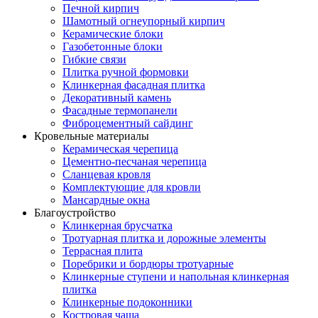
Печной кирпич
Шамотный огнеупорный кирпич
Керамические блоки
Газобетонные блоки
Гибкие связи
Плитка ручной формовки
Клинкерная фасадная плитка
Декоративный камень
Фасадные термопанели
Фиброцементный сайдинг
Кровельные материалы
Керамическая черепица
Цементно-песчаная черепица
Сланцевая кровля
Комплектующие для кровли
Мансардные окна
Благоустройство
Клинкерная брусчатка
Тротуарная плитка и дорожные элементы
Террасная плита
Поребрики и бордюры тротуарные
Клинкерные ступени и напольная клинкерная
плитка
Клинкерные подоконники
Костровая чаша