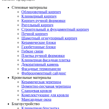
Стеновые материалы
Облицовочный кирпич
Клинкерный кирпич
Кирпич ручной формовки
Ригельный кирпич
Строительный и фундаментный кирпич
Печной кирпич
Шамотный огнеупорный кирпич
Керамические блоки
Газобетонные блоки
Гибкие связи
Плитка ручной формовки
Клинкерная фасадная плитка
Декоративный камень
Фасадные термопанели
Фиброцементный сайдинг
Кровельные материалы
Керамическая черепица
Цементно-песчаная черепица
Сланцевая кровля
Комплектующие для кровли
Мансардные окна
Благоустройство
Клинкерная брусчатка