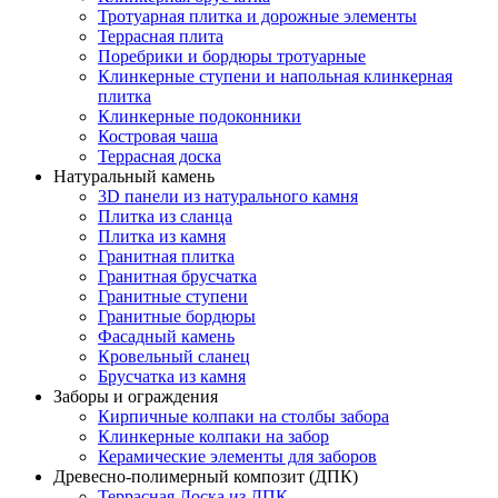
Тротуарная плитка и дорожные элементы
Террасная плита
Поребрики и бордюры тротуарные
Клинкерные ступени и напольная клинкерная
плитка
Клинкерные подоконники
Костровая чаша
Террасная доска
Натуральный камень
3D панели из натурального камня
Плитка из сланца
Плитка из камня
Гранитная плитка
Гранитная брусчатка
Гранитные ступени
Гранитные бордюры
Фасадный камень
Кровельный сланец
Брусчатка из камня
Заборы и ограждения
Кирпичные колпаки на столбы забора
Клинкерные колпаки на забор
Керамические элементы для заборов
Древесно-полимерный композит (ДПК)
Террасная Доска из ДПК