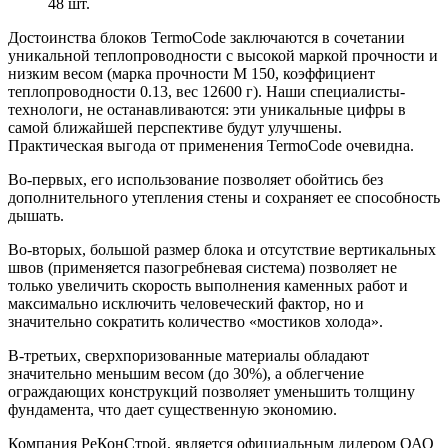
48 шт.
Достоинства блоков TermoCode заключаются в сочетании
уникальной теплопроводности с высокой маркой прочности и
низким весом (марка прочности М 150, коэффициент
теплопроводности 0.13, вес 12600 г). Наши специалисты-
технологи, не останавливаются: эти уникальные цифры в
самой ближайшей перспективе будут улучшены.
Практическая выгода от применения TermoCode очевидна.
Во-первых, его использование позволяет обойтись без
дополнительного утепления стены и сохраняет ее способность
дышать.
Во-вторых, большой размер блока и отсутствие вертикальных
швов (применяется пазогребневая система) позволяет не
только увеличить скорость выполнения каменных работ и
максимально исключить человеческий фактор, но и
значительно сократить количество «мостиков холода».
В-третьих, сверхпоризованные материалы обладают
значительно меньшим весом (до 30%), а облегчение
ограждающих конструкций позволяет уменьшить толщину
фундамента, что дает существенную экономию.
Компания РеКонСтрой, является официальным дилером ОАО