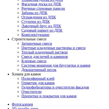
Фасадная доска из ДПК
Реечные стеновые панели
Заборы из ДПК
Ограждения из ДПК
Ступени из ДПК
Лавочный брус из ДПК
Садовый паркет из ДПК
Комплектующие
Строительные смеси
Затирочные смеси
Цветные кладочные растворы и смеси
Теплый кладочный раствор
Смеси для печей и каминов
Клеевые смеси
Система мощения для брусчатки и камня
Декоративный песок
Химия для камня
Полиэфирный клей
Герметик для камня
Гидрофобизаторы и очистители фасадов
Очистители
Пропитки и покрытия для камня
Фотогалерея
3D дизайн дома