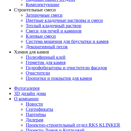
Комплектующие
Строительные смеси
Затирочные смеси
Цветные кладочные растворы и смеси
Теплый кладочный раствор
Смеси для печей и каминов
Клеевые смеси
Система мощения для брусчатки и камня
Декоративный песок
Химия для камня
Полиэфирный клей
Герметик для камня
Гидрофобизаторы и очистители фасадов
Очистители
Пропитки и покрытия для камня
Фотогалерея
3D дизайн дома
О компании
Новости
Сертификаты
Партнёры
Дилерам
Проектно-строительный отдел RKS KLINKER
Проекты Домов и Коттеджей