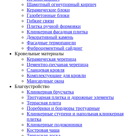
Шамотный огнеупорный кирпич
Керамические блоки
Газобетонные блоки
Гибкие связи
Плитка ручной формовки
Клинкерная фасадная плитка
Декоративный камень
Фасадные термопанели
Фиброцементный сайдинг
Кровельные материалы
Керамическая черепица
Цементно-песчаная черепица
Сланцевая кровля
Комплектующие для кровли
Мансардные окна
Благоустройство
Клинкерная брусчатка
Тротуарная плитка и дорожные элементы
Террасная плита
Поребрики и бордюры тротуарные
Клинкерные ступени и напольная клинкерная
плитка
Клинкерные подоконники
Костровая чаша
Террасная доска