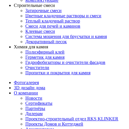
Комплектующие
Строительные смеси
Затирочные смеси
Цветные кладочные растворы и смеси
Теплый кладочный раствор
Смеси для печей и каминов
Клеевые смеси
Система мощения для брусчатки и камня
Декоративный песок
Химия для камня
Полиэфирный клей
Герметик для камня
Гидрофобизаторы и очистители фасадов
Очистители
Пропитки и покрытия для камня
Фотогалерея
3D дизайн дома
О компании
Новости
Сертификаты
Партнёры
Дилерам
Проектно-строительный отдел RKS KLINKER
Проекты Домов и Коттеджей