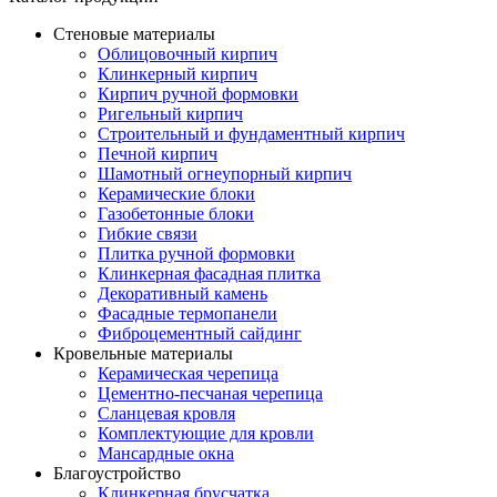
Стеновые материалы
Облицовочный кирпич
Клинкерный кирпич
Кирпич ручной формовки
Ригельный кирпич
Строительный и фундаментный кирпич
Печной кирпич
Шамотный огнеупорный кирпич
Керамические блоки
Газобетонные блоки
Гибкие связи
Плитка ручной формовки
Клинкерная фасадная плитка
Декоративный камень
Фасадные термопанели
Фиброцементный сайдинг
Кровельные материалы
Керамическая черепица
Цементно-песчаная черепица
Сланцевая кровля
Комплектующие для кровли
Мансардные окна
Благоустройство
Клинкерная брусчатка