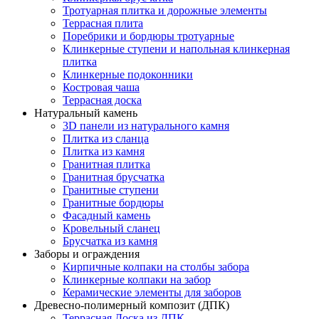
Тротуарная плитка и дорожные элементы
Террасная плита
Поребрики и бордюры тротуарные
Клинкерные ступени и напольная клинкерная
плитка
Клинкерные подоконники
Костровая чаша
Террасная доска
Натуральный камень
3D панели из натурального камня
Плитка из сланца
Плитка из камня
Гранитная плитка
Гранитная брусчатка
Гранитные ступени
Гранитные бордюры
Фасадный камень
Кровельный сланец
Брусчатка из камня
Заборы и ограждения
Кирпичные колпаки на столбы забора
Клинкерные колпаки на забор
Керамические элементы для заборов
Древесно-полимерный композит (ДПК)
Террасная Доска из ДПК