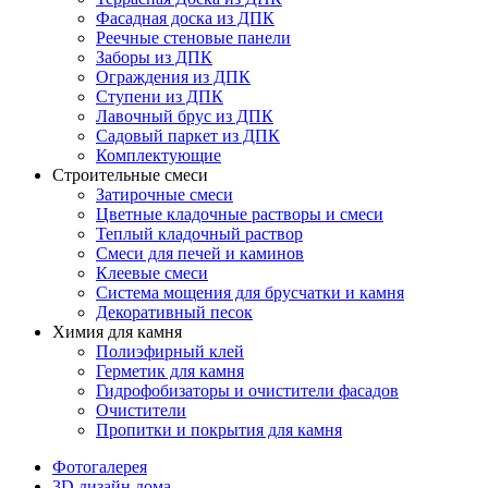
Фасадная доска из ДПК
Реечные стеновые панели
Заборы из ДПК
Ограждения из ДПК
Ступени из ДПК
Лавочный брус из ДПК
Садовый паркет из ДПК
Комплектующие
Строительные смеси
Затирочные смеси
Цветные кладочные растворы и смеси
Теплый кладочный раствор
Смеси для печей и каминов
Клеевые смеси
Система мощения для брусчатки и камня
Декоративный песок
Химия для камня
Полиэфирный клей
Герметик для камня
Гидрофобизаторы и очистители фасадов
Очистители
Пропитки и покрытия для камня
Фотогалерея
3D дизайн дома