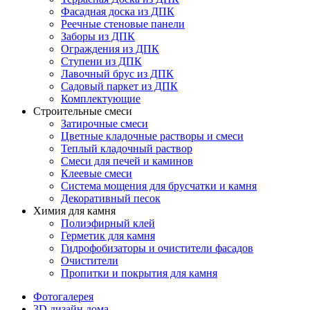
Фасадная доска из ДПК
Реечные стеновые панели
Заборы из ДПК
Ограждения из ДПК
Ступени из ДПК
Лавочный брус из ДПК
Садовый паркет из ДПК
Комплектующие
Строительные смеси
Затирочные смеси
Цветные кладочные растворы и смеси
Теплый кладочный раствор
Смеси для печей и каминов
Клеевые смеси
Система мощения для брусчатки и камня
Декоративный песок
Химия для камня
Полиэфирный клей
Герметик для камня
Гидрофобизаторы и очистители фасадов
Очистители
Пропитки и покрытия для камня
Фотогалерея
3D дизайн дома