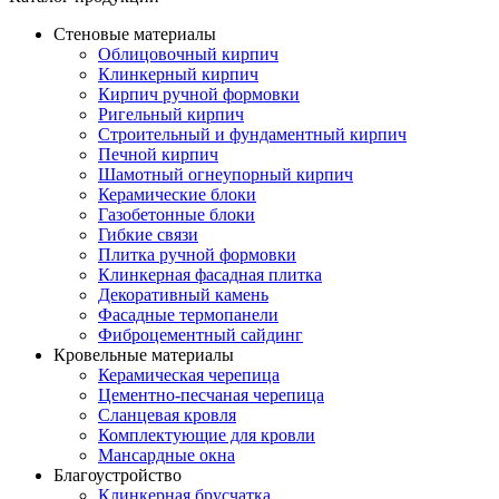
Стеновые материалы
Облицовочный кирпич
Клинкерный кирпич
Кирпич ручной формовки
Ригельный кирпич
Строительный и фундаментный кирпич
Печной кирпич
Шамотный огнеупорный кирпич
Керамические блоки
Газобетонные блоки
Гибкие связи
Плитка ручной формовки
Клинкерная фасадная плитка
Декоративный камень
Фасадные термопанели
Фиброцементный сайдинг
Кровельные материалы
Керамическая черепица
Цементно-песчаная черепица
Сланцевая кровля
Комплектующие для кровли
Мансардные окна
Благоустройство
Клинкерная брусчатка