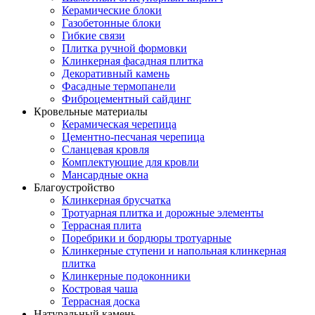
Керамические блоки
Газобетонные блоки
Гибкие связи
Плитка ручной формовки
Клинкерная фасадная плитка
Декоративный камень
Фасадные термопанели
Фиброцементный сайдинг
Кровельные материалы
Керамическая черепица
Цементно-песчаная черепица
Сланцевая кровля
Комплектующие для кровли
Мансардные окна
Благоустройство
Клинкерная брусчатка
Тротуарная плитка и дорожные элементы
Террасная плита
Поребрики и бордюры тротуарные
Клинкерные ступени и напольная клинкерная
плитка
Клинкерные подоконники
Костровая чаша
Террасная доска
Натуральный камень