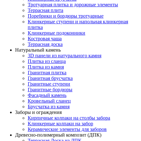
Тротуарная плитка и дорожные элементы
Террасная плита
Поребрики и бордюры тротуарные
Клинкерные ступени и напольная клинкерная
плитка
Клинкерные подоконники
Костровая чаша
Террасная доска
Натуральный камень
3D панели из натурального камня
Плитка из сланца
Плитка из камня
Гранитная плитка
Гранитная брусчатка
Гранитные ступени
Гранитные бордюры
Фасадный камень
Кровельный сланец
Брусчатка из камня
Заборы и ограждения
Кирпичные колпаки на столбы забора
Клинкерные колпаки на забор
Керамические элементы для заборов
Древесно-полимерный композит (ДПК)
Террасная Доска из ДПК