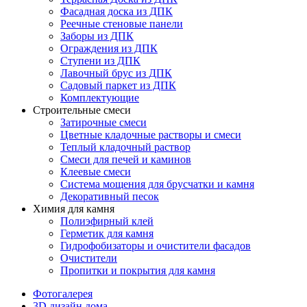
Фасадная доска из ДПК
Реечные стеновые панели
Заборы из ДПК
Ограждения из ДПК
Ступени из ДПК
Лавочный брус из ДПК
Садовый паркет из ДПК
Комплектующие
Строительные смеси
Затирочные смеси
Цветные кладочные растворы и смеси
Теплый кладочный раствор
Смеси для печей и каминов
Клеевые смеси
Система мощения для брусчатки и камня
Декоративный песок
Химия для камня
Полиэфирный клей
Герметик для камня
Гидрофобизаторы и очистители фасадов
Очистители
Пропитки и покрытия для камня
Фотогалерея
3D дизайн дома