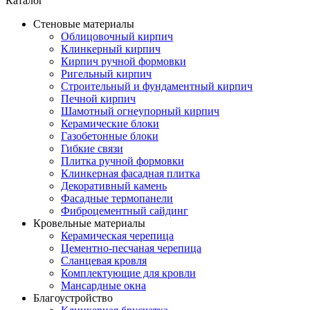
Каталог
Стеновые материалы
Облицовочный кирпич
Клинкерный кирпич
Кирпич ручной формовки
Ригельный кирпич
Строительный и фундаментный кирпич
Печной кирпич
Шамотный огнеупорный кирпич
Керамические блоки
Газобетонные блоки
Гибкие связи
Плитка ручной формовки
Клинкерная фасадная плитка
Декоративный камень
Фасадные термопанели
Фиброцементный сайдинг
Кровельные материалы
Керамическая черепица
Цементно-песчаная черепица
Сланцевая кровля
Комплектующие для кровли
Мансардные окна
Благоустройство