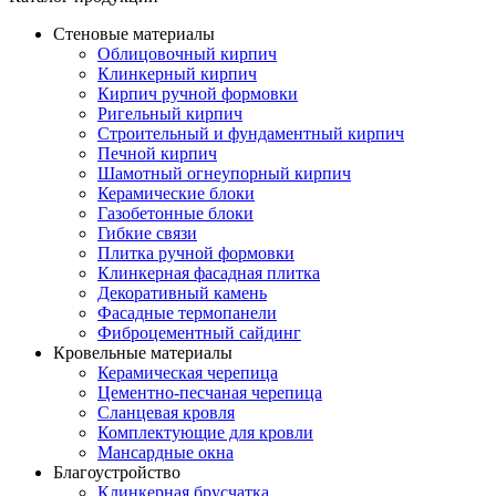
Стеновые материалы
Облицовочный кирпич
Клинкерный кирпич
Кирпич ручной формовки
Ригельный кирпич
Строительный и фундаментный кирпич
Печной кирпич
Шамотный огнеупорный кирпич
Керамические блоки
Газобетонные блоки
Гибкие связи
Плитка ручной формовки
Клинкерная фасадная плитка
Декоративный камень
Фасадные термопанели
Фиброцементный сайдинг
Кровельные материалы
Керамическая черепица
Цементно-песчаная черепица
Сланцевая кровля
Комплектующие для кровли
Мансардные окна
Благоустройство
Клинкерная брусчатка