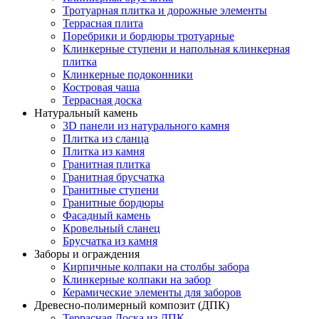
Тротуарная плитка и дорожные элементы
Террасная плита
Поребрики и бордюры тротуарные
Клинкерные ступени и напольная клинкерная
плитка
Клинкерные подоконники
Костровая чаша
Террасная доска
Натуральный камень
3D панели из натурального камня
Плитка из сланца
Плитка из камня
Гранитная плитка
Гранитная брусчатка
Гранитные ступени
Гранитные бордюры
Фасадный камень
Кровельный сланец
Брусчатка из камня
Заборы и ограждения
Кирпичные колпаки на столбы забора
Клинкерные колпаки на забор
Керамические элементы для заборов
Древесно-полимерный композит (ДПК)
Террасная Доска из ДПК