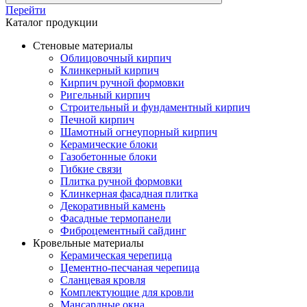
Перейти
Каталог продукции
Стеновые материалы
Облицовочный кирпич
Клинкерный кирпич
Кирпич ручной формовки
Ригельный кирпич
Строительный и фундаментный кирпич
Печной кирпич
Шамотный огнеупорный кирпич
Керамические блоки
Газобетонные блоки
Гибкие связи
Плитка ручной формовки
Клинкерная фасадная плитка
Декоративный камень
Фасадные термопанели
Фиброцементный сайдинг
Кровельные материалы
Керамическая черепица
Цементно-песчаная черепица
Сланцевая кровля
Комплектующие для кровли
Мансардные окна