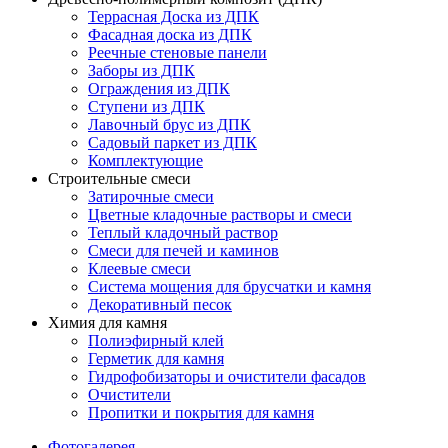
Террасная Доска из ДПК
Фасадная доска из ДПК
Реечные стеновые панели
Заборы из ДПК
Ограждения из ДПК
Ступени из ДПК
Лавочный брус из ДПК
Садовый паркет из ДПК
Комплектующие
Строительные смеси
Затирочные смеси
Цветные кладочные растворы и смеси
Теплый кладочный раствор
Смеси для печей и каминов
Клеевые смеси
Система мощения для брусчатки и камня
Декоративный песок
Химия для камня
Полиэфирный клей
Герметик для камня
Гидрофобизаторы и очистители фасадов
Очистители
Пропитки и покрытия для камня
Фотогалерея