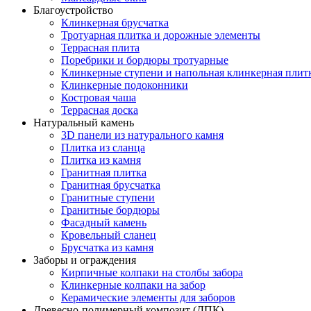
Благоустройство
Клинкерная брусчатка
Тротуарная плитка и дорожные элементы
Террасная плита
Поребрики и бордюры тротуарные
Клинкерные ступени и напольная клинкерная плит
Клинкерные подоконники
Костровая чаша
Террасная доска
Натуральный камень
3D панели из натурального камня
Плитка из сланца
Плитка из камня
Гранитная плитка
Гранитная брусчатка
Гранитные ступени
Гранитные бордюры
Фасадный камень
Кровельный сланец
Брусчатка из камня
Заборы и ограждения
Кирпичные колпаки на столбы забора
Клинкерные колпаки на забор
Керамические элементы для заборов
Древесно-полимерный композит (ДПК)