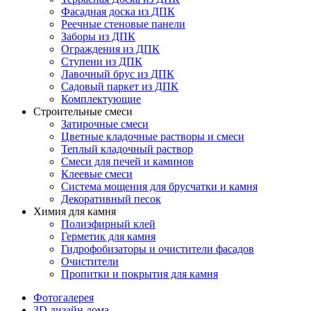
Фасадная доска из ДПК
Реечные стеновые панели
Заборы из ДПК
Ограждения из ДПК
Ступени из ДПК
Лавочный брус из ДПК
Садовый паркет из ДПК
Комплектующие
Строительные смеси
Затирочные смеси
Цветные кладочные растворы и смеси
Теплый кладочный раствор
Смеси для печей и каминов
Клеевые смеси
Система мощения для брусчатки и камня
Декоративный песок
Химия для камня
Полиэфирный клей
Герметик для камня
Гидрофобизаторы и очистители фасадов
Очистители
Пропитки и покрытия для камня
Фотогалерея
3D дизайн дома