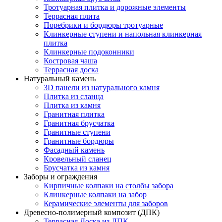
Тротуарная плитка и дорожные элементы
Террасная плита
Поребрики и бордюры тротуарные
Клинкерные ступени и напольная клинкерная
плитка
Клинкерные подоконники
Костровая чаша
Террасная доска
Натуральный камень
3D панели из натурального камня
Плитка из сланца
Плитка из камня
Гранитная плитка
Гранитная брусчатка
Гранитные ступени
Гранитные бордюры
Фасадный камень
Кровельный сланец
Брусчатка из камня
Заборы и ограждения
Кирпичные колпаки на столбы забора
Клинкерные колпаки на забор
Керамические элементы для заборов
Древесно-полимерный композит (ДПК)
Террасная Доска из ДПК