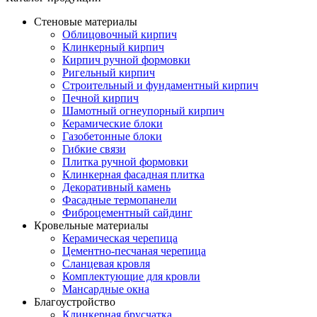
Стеновые материалы
Облицовочный кирпич
Клинкерный кирпич
Кирпич ручной формовки
Ригельный кирпич
Строительный и фундаментный кирпич
Печной кирпич
Шамотный огнеупорный кирпич
Керамические блоки
Газобетонные блоки
Гибкие связи
Плитка ручной формовки
Клинкерная фасадная плитка
Декоративный камень
Фасадные термопанели
Фиброцементный сайдинг
Кровельные материалы
Керамическая черепица
Цементно-песчаная черепица
Сланцевая кровля
Комплектующие для кровли
Мансардные окна
Благоустройство
Клинкерная брусчатка