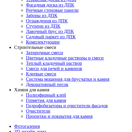
Фасадная доска из ДПК
Реечные стеновые панели
Заборы из ДПК
Ограждения из ДПК
Ступени из ДПК
Лавочный брус из ДПК
Садовый паркет из ДПК
Комплектующие
Строительные смеси
Затирочные смеси
Цветные кладочные растворы и смеси
Теплый кладочный раствор
Смеси для печей и каминов
Клеевые смеси
Система мощения для брусчатки и камня
Декоративный песок
Химия для камня
Полиэфирный клей
Герметик для камня
Гидрофобизаторы и очистители фасадов
Очистители
Пропитки и покрытия для камня
Фотогалерея
3D дизайн дома