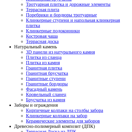
Тротуарная плитка и дорожные элементы
Террасная плита
Поребрики и бордюры тротуарные
Клинкерные ступени и напольная клинкерная
плитка
Клинкерные подоконники
Костровая чаша
Террасная доска
Натуральный камень
3D панели из натурального камня
Плитка из сланца
Плитка из камня
Гранитная плитка
Гранитная брусчатка
Гранитные ступени
Гранитные бордюры
Фасадный камень
Кровельный сланец
Брусчатка из камня
Заборы и ограждения
Кирпичные колпаки на столбы забора
Клинкерные колпаки на забор
Керамические элементы для заборов
Древесно-полимерный композит (ДПК)
Террасная Доска из ДПК