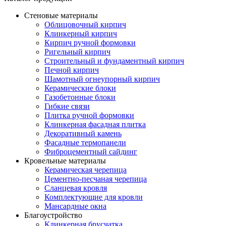
Стеновые материалы
Облицовочный кирпич
Клинкерный кирпич
Кирпич ручной формовки
Ригельный кирпич
Строительный и фундаментный кирпич
Печной кирпич
Шамотный огнеупорный кирпич
Керамические блоки
Газобетонные блоки
Гибкие связи
Плитка ручной формовки
Клинкерная фасадная плитка
Декоративный камень
Фасадные термопанели
Фиброцементный сайдинг
Кровельные материалы
Керамическая черепица
Цементно-песчаная черепица
Сланцевая кровля
Комплектующие для кровли
Мансардные окна
Благоустройство
Клинкерная брусчатка