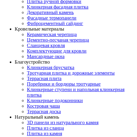
Плитка ручной формовки
Клинкерная фасадная плитка
Декоративный камень
Фасадные термопанели
Фиброцементный сайдинг
Кровельные материалы
Керамическая черепица
Цементно-песчаная черепица
Сланцевая кровля
Комплектующие для кровли
Мансардные окна
Благоустройство
Клинкерная брусчатка
Тротуарная плитка и дорожные элементы
Террасная плита
Поребрики и бордюры тротуарные
Клинкерные ступени и напольная клинкерная
плитка
Клинкерные подоконники
Костровая чаша
Террасная доска
Натуральный камень
3D панели из натурального камня
Плитка из сланца
Плитка из камня