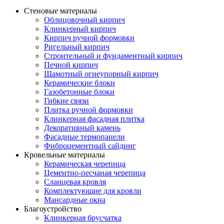
Стеновые материалы
Облицовочный кирпич
Клинкерный кирпич
Кирпич ручной формовки
Ригельный кирпич
Строительный и фундаментный кирпич
Печной кирпич
Шамотный огнеупорный кирпич
Керамические блоки
Газобетонные блоки
Гибкие связи
Плитка ручной формовки
Клинкерная фасадная плитка
Декоративный камень
Фасадные термопанели
Фиброцементный сайдинг
Кровельные материалы
Керамическая черепица
Цементно-песчаная черепица
Сланцевая кровля
Комплектующие для кровли
Мансардные окна
Благоустройство
Клинкерная брусчатка