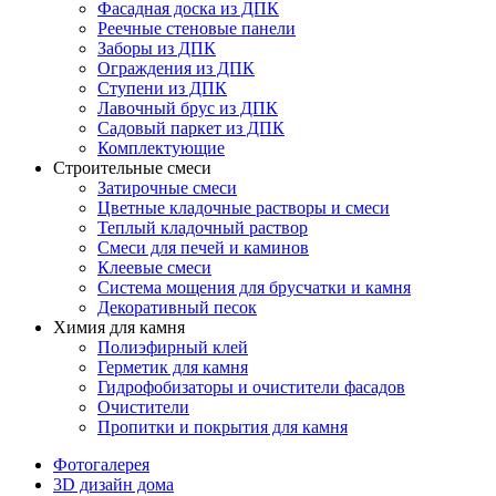
Фасадная доска из ДПК
Реечные стеновые панели
Заборы из ДПК
Ограждения из ДПК
Ступени из ДПК
Лавочный брус из ДПК
Садовый паркет из ДПК
Комплектующие
Строительные смеси
Затирочные смеси
Цветные кладочные растворы и смеси
Теплый кладочный раствор
Смеси для печей и каминов
Клеевые смеси
Система мощения для брусчатки и камня
Декоративный песок
Химия для камня
Полиэфирный клей
Герметик для камня
Гидрофобизаторы и очистители фасадов
Очистители
Пропитки и покрытия для камня
Фотогалерея
3D дизайн дома