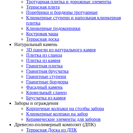
Тротуарная плитка и дорожные элементы
Террасная плита
Поребрики и бордюры тротуарные
Клинкерные ступени и напольная клинкерная
плитка
Клинкерные подоконники
Костровая чаша
Террасная доска
Натуральный камень
3D панели из натурального камня
Плитка из сланца
Плитка из камня
Гранитная плитка
Гранитная брусчатка
Гранитные ступени
Гранитные бордюры
Фасадный камень
Кровельный сланец
Брусчатка из камня
Заборы и ограждения
Кирпичные колпаки на столбы забора
Клинкерные колпаки на забор
Керамические элементы для заборов
Древесно-полимерный композит (ДПК)
Террасная Доска из ДПК