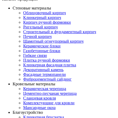
Стеновые материалы
Облицовочный кирпич
Клинкерный кирпич
Кирпич ручной формовки
Ригельный кирпич
Строительный и фундаментный кирпич
Печной кирпич
Шамотный огнеупорный кирпич
Керамические блоки
Газобетонные блоки
Гибкие связи
Плитка ручной формовки
Клинкерная фасадная плитка
Декоративный камень
Фасадные термопанели
Фиброцементный сайдинг
Кровельные материалы
Керамическая черепица
Цементно-песчаная черепица
Сланцевая кровля
Комплектующие для кровли
Мансардные окна
Благоустройство
Клинкерная брусчатка