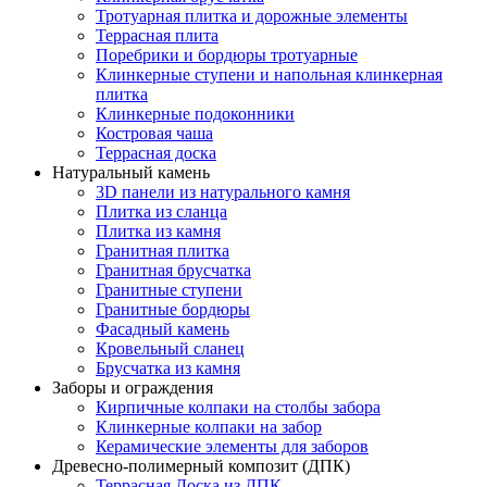
Тротуарная плитка и дорожные элементы
Террасная плита
Поребрики и бордюры тротуарные
Клинкерные ступени и напольная клинкерная
плитка
Клинкерные подоконники
Костровая чаша
Террасная доска
Натуральный камень
3D панели из натурального камня
Плитка из сланца
Плитка из камня
Гранитная плитка
Гранитная брусчатка
Гранитные ступени
Гранитные бордюры
Фасадный камень
Кровельный сланец
Брусчатка из камня
Заборы и ограждения
Кирпичные колпаки на столбы забора
Клинкерные колпаки на забор
Керамические элементы для заборов
Древесно-полимерный композит (ДПК)
Террасная Доска из ДПК