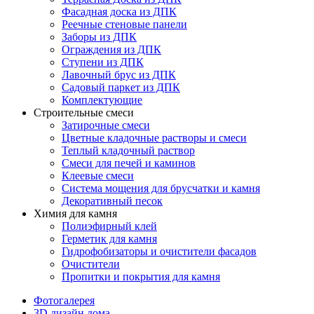
Фасадная доска из ДПК
Реечные стеновые панели
Заборы из ДПК
Ограждения из ДПК
Ступени из ДПК
Лавочный брус из ДПК
Садовый паркет из ДПК
Комплектующие
Строительные смеси
Затирочные смеси
Цветные кладочные растворы и смеси
Теплый кладочный раствор
Смеси для печей и каминов
Клеевые смеси
Система мощения для брусчатки и камня
Декоративный песок
Химия для камня
Полиэфирный клей
Герметик для камня
Гидрофобизаторы и очистители фасадов
Очистители
Пропитки и покрытия для камня
Фотогалерея
3D дизайн дома