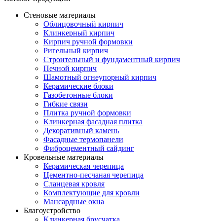
Стеновые материалы
Облицовочный кирпич
Клинкерный кирпич
Кирпич ручной формовки
Ригельный кирпич
Строительный и фундаментный кирпич
Печной кирпич
Шамотный огнеупорный кирпич
Керамические блоки
Газобетонные блоки
Гибкие связи
Плитка ручной формовки
Клинкерная фасадная плитка
Декоративный камень
Фасадные термопанели
Фиброцементный сайдинг
Кровельные материалы
Керамическая черепица
Цементно-песчаная черепица
Сланцевая кровля
Комплектующие для кровли
Мансардные окна
Благоустройство
Клинкерная брусчатка