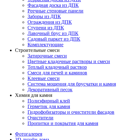
Фасадная доска из ДПК
Реечные стеновые панели
Заборы из ДПК
Ограждения из ДПК
Ступени из ДПК
Лавочный брус из ДПК
Садовый паркет из ДПК
Комплектующие
Строительные смеси
Затирочные смеси
Цветные кладочные растворы и смеси
Теплый кладочный раствор
Смеси для печей и каминов
Клеевые смеси
Система мощения для брусчатки и камня
Декоративный песок
Химия для камня
Полиэфирный клей
Герметик для камня
Гидрофобизаторы и очистители фасадов
Очистители
Пропитки и покрытия для камня
Фотогалерея
3D дизайн дома