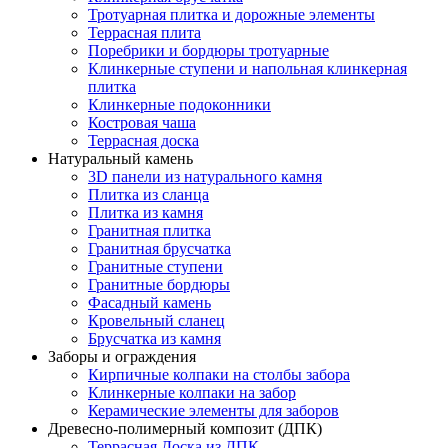
Тротуарная плитка и дорожные элементы
Террасная плита
Поребрики и бордюры тротуарные
Клинкерные ступени и напольная клинкерная
плитка
Клинкерные подоконники
Костровая чаша
Террасная доска
Натуральный камень
3D панели из натурального камня
Плитка из сланца
Плитка из камня
Гранитная плитка
Гранитная брусчатка
Гранитные ступени
Гранитные бордюры
Фасадный камень
Кровельный сланец
Брусчатка из камня
Заборы и ограждения
Кирпичные колпаки на столбы забора
Клинкерные колпаки на забор
Керамические элементы для заборов
Древесно-полимерный композит (ДПК)
Террасная Доска из ДПК