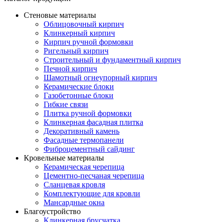
Стеновые материалы
Облицовочный кирпич
Клинкерный кирпич
Кирпич ручной формовки
Ригельный кирпич
Строительный и фундаментный кирпич
Печной кирпич
Шамотный огнеупорный кирпич
Керамические блоки
Газобетонные блоки
Гибкие связи
Плитка ручной формовки
Клинкерная фасадная плитка
Декоративный камень
Фасадные термопанели
Фиброцементный сайдинг
Кровельные материалы
Керамическая черепица
Цементно-песчаная черепица
Сланцевая кровля
Комплектующие для кровли
Мансардные окна
Благоустройство
Клинкерная брусчатка