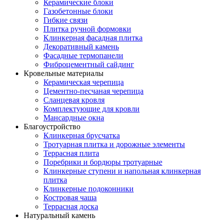
Керамические блоки
Газобетонные блоки
Гибкие связи
Плитка ручной формовки
Клинкерная фасадная плитка
Декоративный камень
Фасадные термопанели
Фиброцементный сайдинг
Кровельные материалы
Керамическая черепица
Цементно-песчаная черепица
Сланцевая кровля
Комплектующие для кровли
Мансардные окна
Благоустройство
Клинкерная брусчатка
Тротуарная плитка и дорожные элементы
Террасная плита
Поребрики и бордюры тротуарные
Клинкерные ступени и напольная клинкерная
плитка
Клинкерные подоконники
Костровая чаша
Террасная доска
Натуральный камень