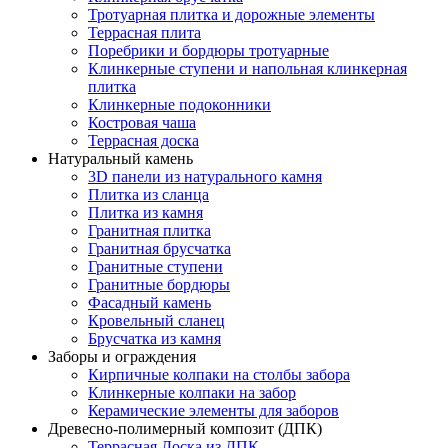
Тротуарная плитка и дорожные элементы
Террасная плита
Поребрики и бордюры тротуарные
Клинкерные ступени и напольная клинкерная
плитка
Клинкерные подоконники
Костровая чаша
Террасная доска
Натуральный камень
3D панели из натурального камня
Плитка из сланца
Плитка из камня
Гранитная плитка
Гранитная брусчатка
Гранитные ступени
Гранитные бордюры
Фасадный камень
Кровельный сланец
Брусчатка из камня
Заборы и ограждения
Кирпичные колпаки на столбы забора
Клинкерные колпаки на забор
Керамические элементы для заборов
Древесно-полимерный композит (ДПК)
Террасная Доска из ДПК