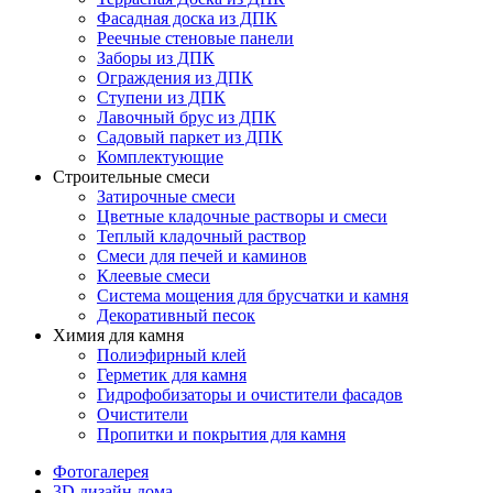
Фасадная доска из ДПК
Реечные стеновые панели
Заборы из ДПК
Ограждения из ДПК
Ступени из ДПК
Лавочный брус из ДПК
Садовый паркет из ДПК
Комплектующие
Строительные смеси
Затирочные смеси
Цветные кладочные растворы и смеси
Теплый кладочный раствор
Смеси для печей и каминов
Клеевые смеси
Система мощения для брусчатки и камня
Декоративный песок
Химия для камня
Полиэфирный клей
Герметик для камня
Гидрофобизаторы и очистители фасадов
Очистители
Пропитки и покрытия для камня
Фотогалерея
3D дизайн дома