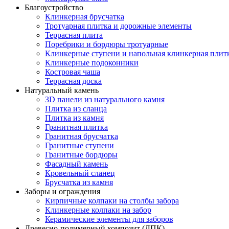
Благоустройство
Клинкерная брусчатка
Тротуарная плитка и дорожные элементы
Террасная плита
Поребрики и бордюры тротуарные
Клинкерные ступени и напольная клинкерная плит
Клинкерные подоконники
Костровая чаша
Террасная доска
Натуральный камень
3D панели из натурального камня
Плитка из сланца
Плитка из камня
Гранитная плитка
Гранитная брусчатка
Гранитные ступени
Гранитные бордюры
Фасадный камень
Кровельный сланец
Брусчатка из камня
Заборы и ограждения
Кирпичные колпаки на столбы забора
Клинкерные колпаки на забор
Керамические элементы для заборов
Древесно-полимерный композит (ДПК)