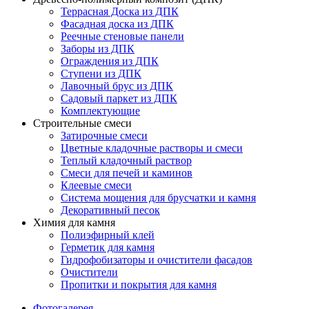
Террасная Доска из ДПК
Фасадная доска из ДПК
Реечные стеновые панели
Заборы из ДПК
Ограждения из ДПК
Ступени из ДПК
Лавочный брус из ДПК
Садовый паркет из ДПК
Комплектующие
Строительные смеси
Затирочные смеси
Цветные кладочные растворы и смеси
Теплый кладочный раствор
Смеси для печей и каминов
Клеевые смеси
Система мощения для брусчатки и камня
Декоративный песок
Химия для камня
Полиэфирный клей
Герметик для камня
Гидрофобизаторы и очистители фасадов
Очистители
Пропитки и покрытия для камня
Фотогалерея