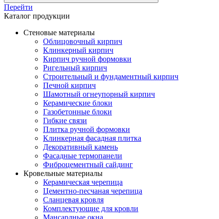
Перейти
Каталог продукции
Стеновые материалы
Облицовочный кирпич
Клинкерный кирпич
Кирпич ручной формовки
Ригельный кирпич
Строительный и фундаментный кирпич
Печной кирпич
Шамотный огнеупорный кирпич
Керамические блоки
Газобетонные блоки
Гибкие связи
Плитка ручной формовки
Клинкерная фасадная плитка
Декоративный камень
Фасадные термопанели
Фиброцементный сайдинг
Кровельные материалы
Керамическая черепица
Цементно-песчаная черепица
Сланцевая кровля
Комплектующие для кровли
Мансардные окна