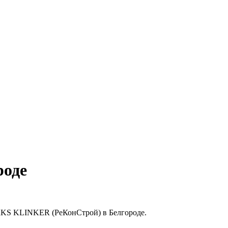
роде
 RKS KLINKER (РеКонСтрой) в Белгороде.