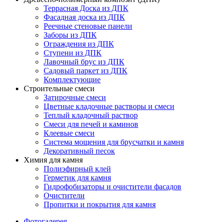
Террасная Доска из ДПК
Фасадная доска из ДПК
Реечные стеновые панели
Заборы из ДПК
Ограждения из ДПК
Ступени из ДПК
Лавочный брус из ДПК
Садовый паркет из ДПК
Комплектующие
Строительные смеси
Затирочные смеси
Цветные кладочные растворы и смеси
Теплый кладочный раствор
Смеси для печей и каминов
Клеевые смеси
Система мощения для брусчатки и камня
Декоративный песок
Химия для камня
Полиэфирный клей
Герметик для камня
Гидрофобизаторы и очистители фасадов
Очистители
Пропитки и покрытия для камня
Фотогалерея