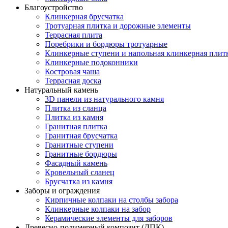
Благоустройство
Клинкерная брусчатка
Тротуарная плитка и дорожные элементы
Террасная плита
Поребрики и бордюры тротуарные
Клинкерные ступени и напольная клинкерная плит
Клинкерные подоконники
Костровая чаша
Террасная доска
Натуральный камень
3D панели из натурального камня
Плитка из сланца
Плитка из камня
Гранитная плитка
Гранитная брусчатка
Гранитные ступени
Гранитные бордюры
Фасадный камень
Кровельный сланец
Брусчатка из камня
Заборы и ограждения
Кирпичные колпаки на столбы забора
Клинкерные колпаки на забор
Керамические элементы для заборов
Древесно-полимерный композит (ДПК)