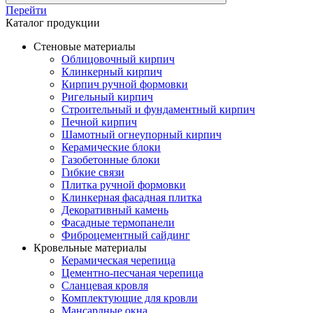
Перейти
Каталог продукции
Стеновые материалы
Облицовочный кирпич
Клинкерный кирпич
Кирпич ручной формовки
Ригельный кирпич
Строительный и фундаментный кирпич
Печной кирпич
Шамотный огнеупорный кирпич
Керамические блоки
Газобетонные блоки
Гибкие связи
Плитка ручной формовки
Клинкерная фасадная плитка
Декоративный камень
Фасадные термопанели
Фиброцементный сайдинг
Кровельные материалы
Керамическая черепица
Цементно-песчаная черепица
Сланцевая кровля
Комплектующие для кровли
Мансардные окна