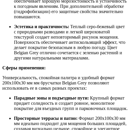
обеспечивает хорошую морозостойкость и устойчивость
к погодным явлениям. При дополнительной обработке
(гидрофобизации) его защитные свойства значительно
повышаются.
Эстетика и практичность:
Теплый серо-бежевый цвет
с природными разводами и легкой шероховатой
текстурой создает неповторимый рисунок мощения.
Поверхность обеспечивает антискользящий эффект, что
делает покрытие безопасным в любую погоду. Цвет
Belgian Grey отлично сочетается с зеленью растений и
другими натуральными материалами.
Сферы применения:
Универсальность, спокойная палитра и удобный формат
200x100x30 мм мм брусчатки Belgian Grey позволяют
использовать ее в самых разных проектах:
Парадные зоны и подъездные пути:
Крупный формат
придает солидность и создает ровное, монолитное
покрытие для въездных групп и парковочных площадок.
Просторные террасы и патио:
Формат 200x100x30 мм
мм идеально подходит для мощения больших площадей,
создавая визуально цельное, спокойное и элегантное