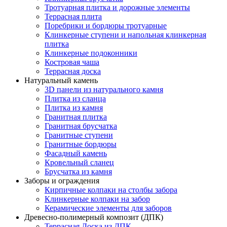
Тротуарная плитка и дорожные элементы
Террасная плита
Поребрики и бордюры тротуарные
Клинкерные ступени и напольная клинкерная
плитка
Клинкерные подоконники
Костровая чаша
Террасная доска
Натуральный камень
3D панели из натурального камня
Плитка из сланца
Плитка из камня
Гранитная плитка
Гранитная брусчатка
Гранитные ступени
Гранитные бордюры
Фасадный камень
Кровельный сланец
Брусчатка из камня
Заборы и ограждения
Кирпичные колпаки на столбы забора
Клинкерные колпаки на забор
Керамические элементы для заборов
Древесно-полимерный композит (ДПК)
Террасная Доска из ДПК