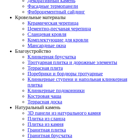
Декоративный камень
Фасадные термопанели
Фиброцементный сайдинг
Кровельные материалы
Керамическая черепица
Цементно-песчаная черепица
Сланцевая кровля
Комплектующие для кровли
Мансардные окна
Благоустройство
Клинкерная брусчатка
Тротуарная плитка и дорожные элементы
Террасная плита
Поребрики и бордюры тротуарные
Клинкерные ступени и напольная клинкерная
плитка
Клинкерные подоконники
Костровая чаша
Террасная доска
Натуральный камень
3D панели из натурального камня
Плитка из сланца
Плитка из камня
Гранитная плитка
Гранитная брусчатка