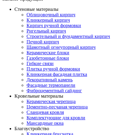
Стеновые материалы
Облицовочный кирпич
Клинкерный кирпич
Кирпич ручной формовки
Ригельный кирпич
Строительный и фундаментный кирпич
Печной кирпич
Шамотный огнеупорный кирпич
Керамические блоки
Газобетонные блоки
Гибкие связи
Плитка ручной формовки
Клинкерная фасадная плитка
Декоративный камень
Фасадные термопанели
Фиброцементный сайдинг
Кровельные материалы
Керамическая черепица
Цементно-песчаная черепица
Сланцевая кровля
Комплектующие для кровли
Мансардные окна
Благоустройство
Клинкерная брусчатка