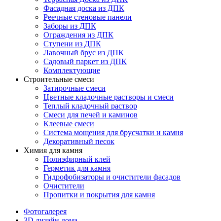
Фасадная доска из ДПК
Реечные стеновые панели
Заборы из ДПК
Ограждения из ДПК
Ступени из ДПК
Лавочный брус из ДПК
Садовый паркет из ДПК
Комплектующие
Строительные смеси
Затирочные смеси
Цветные кладочные растворы и смеси
Теплый кладочный раствор
Смеси для печей и каминов
Клеевые смеси
Система мощения для брусчатки и камня
Декоративный песок
Химия для камня
Полиэфирный клей
Герметик для камня
Гидрофобизаторы и очистители фасадов
Очистители
Пропитки и покрытия для камня
Фотогалерея
3D дизайн дома